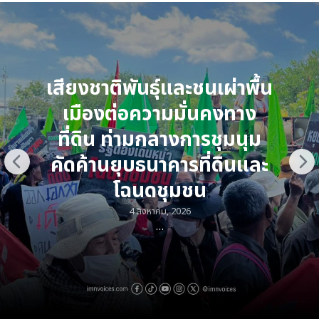
Skip
to
content
Search
for:
เสียงชาติพันธุ์และชนเผ่าพื้น
เมืองต่อความมั่นคงทาง
ที่ดิน ท่ามกลางการชุมนุม
คัดค้านยุบธนาคารที่ดินและ
โฉนดชุมชน
4 สิงหาคม, 2026
…