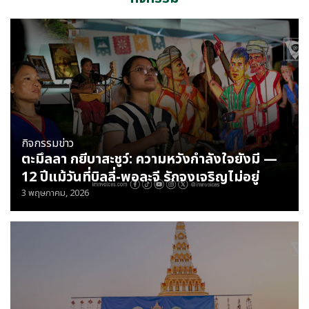
กิจกรรม
ข่าว
ตะมึลลา กยีบาสะชูว์: ความหวังกำลังใจยังมี —
12 ปีแม้วันที่บิลลี่-พอละจี รักจงเจริญไม่อยู่
3 พฤษภาคม, 2026