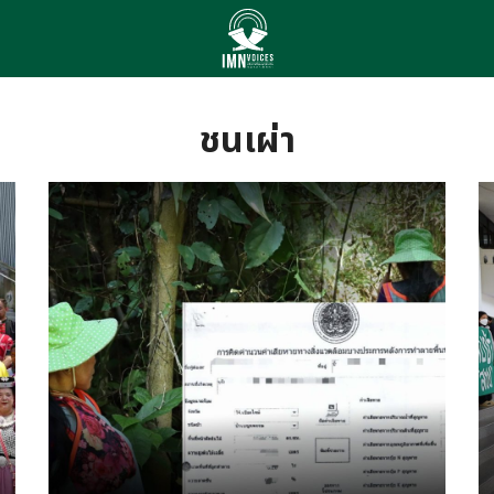
arch
r:
ชนเผ่า